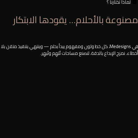
لماذا تختارنا ؟
مصنوعة بالأحلام… يقودها الابتكار
في Medesigns، كل خط ولون ومفهوم يبدأ بحلم — وينتهي بتنفيذ متقن بلا
أخطاء. نمزج الإبداع بالدقة، لنصنع مساحات تُلهِم وتُبهِر.