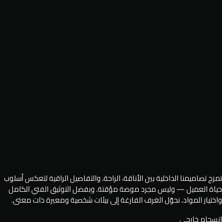
تمزج تصاميمنا الداخلية بين الأناقة، الراحة، والتفاصيل الراقية لتعكس أسلوب
حياة العميل — وليس مجرد موضة مؤقتة. وبفضل التوثيق الفني الكامل
واختيار المواد، نحوّل الغرف الفارغة إلى بيئات شخصية ومعبرة ذات معنى.
انسجام خارجي