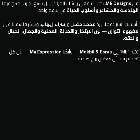
في
ME Designs
، نحن لا نكتفي بإنشاء الهياكل؛ بل نصنع تجارب تمتزج فيها
الهندسة والمشاعر وأسلوب الحياة
في تناغم واحد.
تأسست الشركة على يد
محمد مقبل
و
إسراء إيهاب
، وترتكز فلسفتنا على
مفهوم التوازن — بين الابتكار والأصالة، العملية والجمال، الخيال
والدقة
.
تشير “ME” إلى
Mokbil & Esraa
— وأيضًا
My Expression
— لأن كل
تصميم يجب أن يعكس روح صاحبه.