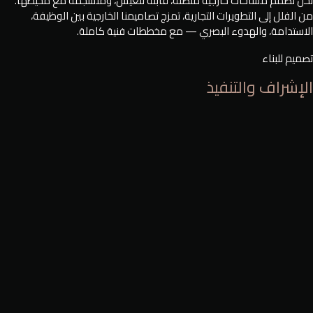
نحن نصمّم مساحات خارجية متصلة، قابلة للعيش، ومنسجمة مع محيطها.
من الفلل إلى التطويرات التجارية، تمزج تصاميمنا الخارجية بين الوظيفة،
الاستدامة، والهدوء البصري — مع مخططات فنية كاملة.
تصميم للبناء
الإشراف والتنفيذ